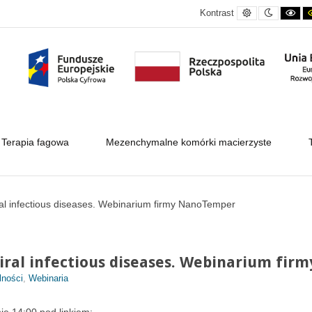
Kontrast
Kontrast
Ko
Kontrast
domyślny
nocny
cz
bia
Terapia fagowa
Mezenchymalne komórki macierzyste
iral infectious diseases. Webinarium firmy NanoTemper
viral infectious diseases. Webinarium fi
lności
,
Webinaria