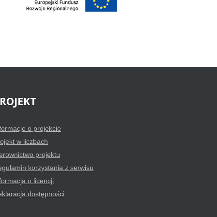
ROJEKT
formacje o projekcie
ojekt w liczbach
erownictwo projektu
gulamin korzystania z serwisu
formacja o licencji
klaracja dostępności