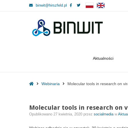
Facebook
Twitter
binwit@hirszfeld.pl
BINWIT
BINWIT
Aktualności
–
Molecular
Home
Webinaria
Molecular tools in research on v
tools
in
research
Molecular tools in research on 
on
viral
Opublikowano
27 kwietnia, 2020
przez
socialmedia
w
Aktua
infectious
diseases.