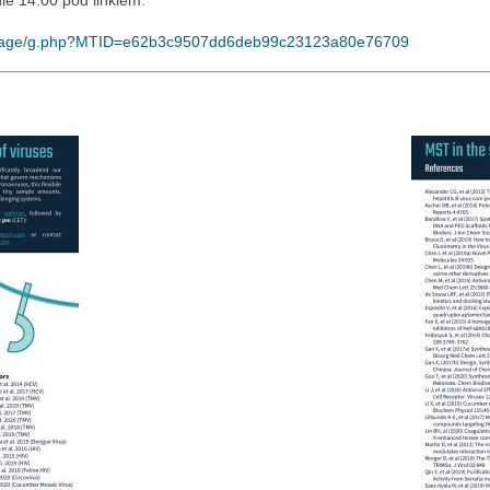
ie 14:00 pod linkiem:
nstage/g.php?MTID=e62b3c9507dd6deb99c23123a80e76709