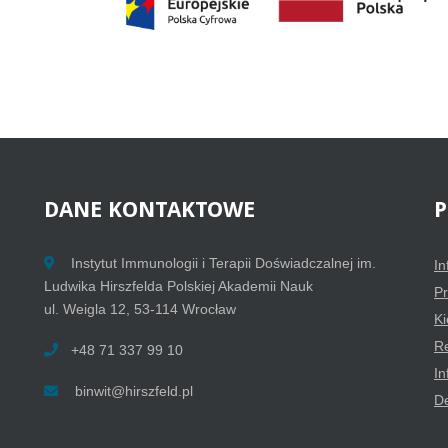
DANE
KONTAKTOWE
P
Instytut Immunologii i Terapii Doświadczalnej im.
In
Ludwika Hirszfelda Polskiej Akademii Nauk
Pr
ul. Weigla 12, 53-114 Wrocław
Ki
Re
+48 71 337 99 10
In
binwit@hirszfeld.pl
De