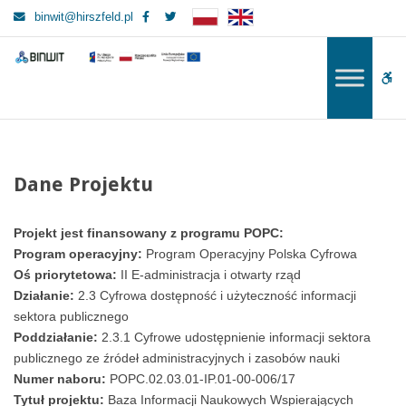
–
Facebook
Twitter
binwit@hirszfeld.pl
Dane
Projektu
BINWIT
BINWIT
W
bu
Dane Projektu
Projekt jest finansowany z programu POPC:
Program operacyjny:
Program Operacyjny Polska Cyfrowa
Oś priorytetowa:
II E-administracja i otwarty rząd
Działanie:
2.3 Cyfrowa dostępność i użyteczność informacji
sektora publicznego
Poddziałanie:
2.3.1 Cyfrowe udostępnienie informacji sektora
publicznego ze źródeł administracyjnych i zasobów nauki
Numer naboru:
POPC.02.03.01-IP.01-00-006/17
Tytuł projektu:
Baza Informacji Naukowych Wspierających