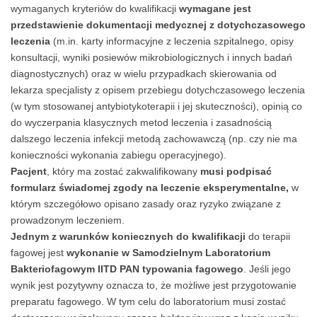
wymaganych kryteriów do kwalifikacji
wymagane jest
przedstawienie dokumentacji medycznej z dotychczasowego
leczenia
(m.in. karty informacyjne z leczenia szpitalnego, opisy
konsultacji, wyniki posiewów mikrobiologicznych i innych badań
diagnostycznych) oraz w wielu przypadkach skierowania od
lekarza specjalisty z opisem przebiegu dotychczasowego leczenia
(w tym stosowanej antybiotykoterapii i jej skuteczności), opinią co
do wyczerpania klasycznych metod leczenia i zasadnością
dalszego leczenia infekcji metodą zachowawczą (np. czy nie ma
konieczności wykonania zabiegu operacyjnego).
Pacjent
, który ma zostać zakwalifikowany
musi podpisać
formularz świadomej zgody na leczenie eksperymentalne,
w
którym szczegółowo opisano zasady oraz ryzyko związane z
prowadzonym leczeniem.
Jednym z warunków koniecznych do kwalifikacji
do terapii
fagowej jest
wykonanie w Samodzielnym Laboratorium
Bakteriofagowym IITD PAN typowania fagowego
. Jeśli jego
wynik jest pozytywny oznacza to, że możliwe jest przygotowanie
preparatu fagowego. W tym celu do laboratorium musi zostać