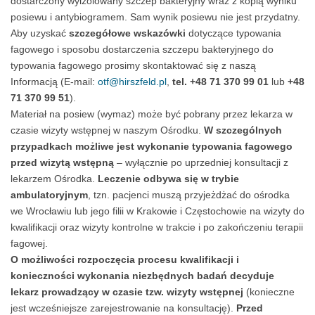
dostarczony wyizolowany szczep bakteryjny wraz z kopią wyniku
posiewu i antybiogramem. Sam wynik posiewu nie jest przydatny.
Aby uzyskać
szczegółowe wskazówki
dotyczące typowania
fagowego i sposobu dostarczenia szczepu bakteryjnego do
typowania fagowego prosimy skontaktować się z naszą
Informacją (E-mail:
otf@hirszfeld.pl
,
tel. +48 71 370 99 01
lub
+48
71 370 99 51
).
Materiał na posiew (wymaz) może być pobrany przez lekarza w
czasie wizyty wstępnej w naszym Ośrodku.
W szczególnych
przypadkach możliwe jest wykonanie typowania fagowego
przed wizytą wstępną
– wyłącznie po uprzedniej konsultacji z
lekarzem Ośrodka.
Leczenie odbywa się w trybie
ambulatoryjnym
, tzn. pacjenci muszą przyjeżdżać do ośrodka
we Wrocławiu lub jego filii w Krakowie i Częstochowie na wizyty do
kwalifikacji oraz wizyty kontrolne w trakcie i po zakończeniu terapii
fagowej.
O możliwości rozpoczęcia procesu kwalifikacji i
konieczności wykonania niezbędnych badań decyduje
lekarz prowadzący w czasie tzw. wizyty wstępnej
(konieczne
jest wcześniejsze zarejestrowanie na konsultację).
Przed