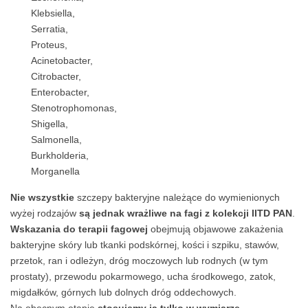
Klebsiella,
Serratia,
Proteus,
Acinetobacter,
Citrobacter,
Enterobacter,
Stenotrophomonas,
Shigella,
Salmonella,
Burkholderia,
Morganella
Nie wszystkie
szczepy bakteryjne należące do wymienionych
wyżej rodzajów
są jednak wrażliwe na fagi z kolekcji IITD PAN
.
Wskazania do terapii fagowej
obejmują objawowe zakażenia
bakteryjne skóry lub tkanki podskórnej, kości i szpiku, stawów,
przetok, ran i odleżyn, dróg moczowych lub rodnych (w tym
prostaty), przewodu pokarmowego, ucha środkowego, zatok,
migdałków, górnych lub dolnych dróg oddechowych.