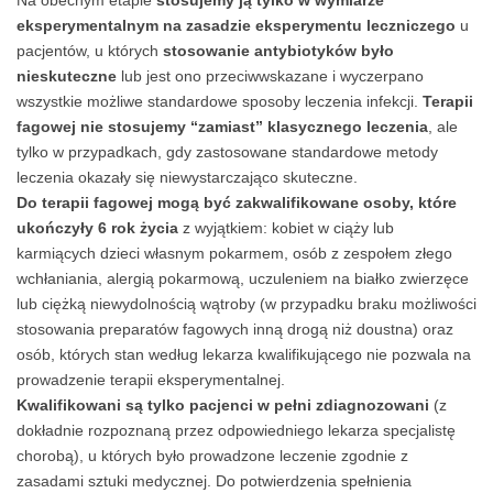
Na obecnym etapie
stosujemy ją tylko w wymiarze
eksperymentalnym na zasadzie eksperymentu leczniczego
u
pacjentów, u których
stosowanie antybiotyków było
nieskuteczne
lub jest ono przeciwwskazane i wyczerpano
wszystkie możliwe standardowe sposoby leczenia infekcji.
Terapii
fagowej nie stosujemy “zamiast” klasycznego leczenia
, ale
tylko w przypadkach, gdy zastosowane standardowe metody
leczenia okazały się niewystarczająco skuteczne.
Do terapii fagowej mogą być zakwalifikowane osoby, które
ukończyły 6 rok życia
z wyjątkiem: kobiet w ciąży lub
karmiących dzieci własnym pokarmem, osób z zespołem złego
wchłaniania, alergią pokarmową, uczuleniem na białko zwierzęce
lub ciężką niewydolnością wątroby (w przypadku braku możliwości
stosowania preparatów fagowych inną drogą niż doustna) oraz
osób, których stan według lekarza kwalifikującego nie pozwala na
prowadzenie terapii eksperymentalnej.
Kwalifikowani są tylko pacjenci w pełni zdiagnozowani
(z
dokładnie rozpoznaną przez odpowiedniego lekarza specjalistę
chorobą), u których było prowadzone leczenie zgodnie z
zasadami sztuki medycznej. Do potwierdzenia spełnienia