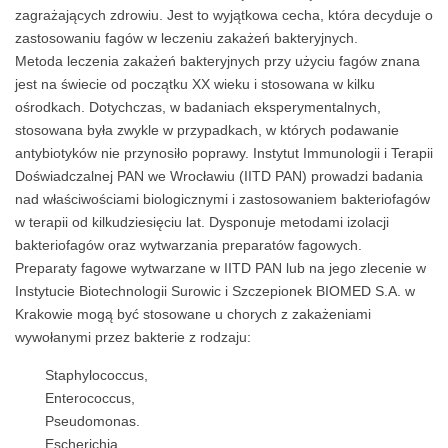
zagrażających zdrowiu. Jest to wyjątkowa cecha, która decyduje o
zastosowaniu fagów w leczeniu zakażeń bakteryjnych.
Metoda leczenia zakażeń bakteryjnych przy użyciu fagów znana
jest na świecie od początku XX wieku i stosowana w kilku
ośrodkach. Dotychczas, w badaniach eksperymentalnych,
stosowana była zwykle w przypadkach, w których podawanie
antybiotyków nie przynosiło poprawy. Instytut Immunologii i Terapii
Doświadczalnej PAN we Wrocławiu (IITD PAN) prowadzi badania
nad właściwościami biologicznymi i zastosowaniem bakteriofagów
w terapii od kilkudziesięciu lat. Dysponuje metodami izolacji
bakteriofagów oraz wytwarzania preparatów fagowych.
Preparaty fagowe wytwarzane w IITD PAN lub na jego zlecenie w
Instytucie Biotechnologii Surowic i Szczepionek BIOMED S.A. w
Krakowie mogą być stosowane u chorych z zakażeniami
wywołanymi przez bakterie z rodzaju:
Staphylococcus,
Enterococcus,
Pseudomonas.
Escherichia,