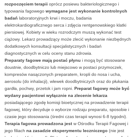
rozpoczęciem terapii
oprócz posiewu bakteriologicznego i
typowania fagowego
wymagane jest wykonanie kontrolnych
badań
laboratoryjnych krwi i moczu, badania
elektrokardiograficznego serca i zdjęcia rentgenowskiego klatki
piersiowej. Kobiety w wieku rozrodczym muszą wykonać test
ciążowy. Lekarz prowadzący może zlecić wykonanie niezbędnych
dodatkowych konsultacji specjalistycznych i badań
diagnostycznych w celu oceny stanu zdrowia.
Preparaty fagowe mają postać płynu
i mogą być stosowane
doustnie, doodbytniczo lub miejscowo w postaci przymoczek,
kompresów nasączonych preparatem, kropli do nosa i ucha,
aerosolu (do inhalacji), wlewek doodbytniczych oraz do płukania
gardła, pochwy, przetok i jam ropni.
Preparat fagowy może być
wydany pacjentowi wyłącznie na zlecenie lekarza
posiadającego zgodę komisji bioetycznej na prowadzenie terapii
fagowej, który decyduje o wyborze rodzaju preparatu, sposobie i
czasie jego stosowania (średni czas terapii wynosi 6-8 tygodni).
Terapia fagowa prowadzona jest
w Ośrodku Terapii Fagowej i
jego filiach
na zasadzie eksperymentu leczniczego
(nie jest