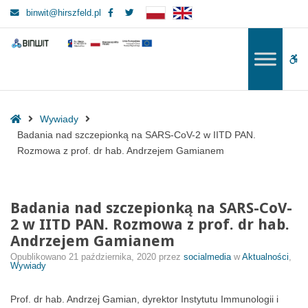
–
Facebook
Twitter
binwit@hirszfeld.pl
Badania
nad
BINWIT
BINWIT
szczepionką
W
na
SARS-
bu
CoV-
2
Home
Wywiady
w
Badania nad szczepionką na SARS-CoV-2 w IITD PAN.
IITD
Rozmowa z prof. dr hab. Andrzejem Gamianem
PAN.
Rozmowa
z
Badania nad szczepionką na SARS-CoV-
prof.
2 w IITD PAN. Rozmowa z prof. dr hab.
dr
Andrzejem Gamianem
hab.
Opublikowano
21 października, 2020
przez
socialmedia
w
Aktualności
,
Andrzejem
Wywiady
Gamianem
Prof. dr hab. Andrzej Gamian, dyrektor Instytutu Immunologii i