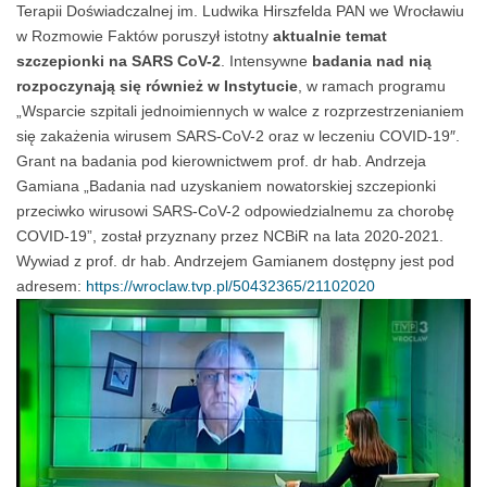
Terapii Doświadczalnej im. Ludwika Hirszfelda PAN we Wrocławiu
w Rozmowie Faktów poruszył istotny
aktualnie temat
szczepionki na SARS CoV-2
. Intensywne
badania nad nią
rozpoczynają się również w Instytucie
, w ramach programu
„Wsparcie szpitali jednoimiennych w walce z rozprzestrzenianiem
się zakażenia wirusem SARS-CoV-2 oraz w leczeniu COVID-19″.
Grant na badania pod kierownictwem prof. dr hab. Andrzeja
Gamiana „Badania nad uzyskaniem nowatorskiej szczepionki
przeciwko wirusowi SARS-CoV-2 odpowiedzialnemu za chorobę
COVID-19”, został przyznany przez NCBiR na lata 2020-2021.
Wywiad z prof. dr hab. Andrzejem Gamianem dostępny jest pod
adresem:
https://wroclaw.tvp.pl/50432365/21102020