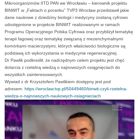
Mikroorganizmów IITD PAN we Wrocławiu – kierownik projektu
BINWIT w „Faktach o poranku” TVP3 Wrocław przedstawił jakie
dane naukowe z dziedziny biologii i medycyny zostaną cyfrowo
udostępnione w projekcie BINWIT realizowanym w ramach
Programu Operacyjnego Polska Cyfrowa oraz przybliżył tematykę
terapii fagowej oraz tematykę związaną z mezenchymalnymi
komórkami macierzystymi, których właściwości biologiczne są
podstawą ich wykorzystania w medycynie regeneracyjnej.
Dr Pawlik podkreślił, że nadrzędnym celem projektu jest chęć
dotarcia z rzetelną wiedzą o najnowszych osiągnięciach do
wszystkich zainteresowanych.
Wywiad z dr Krzysztofem Pawlikiem dostępny jest pod
adresem:
https://wroclaw.tvp.pl/50449460/binwit-czyli-rzetelna-
wiedza-o-najnowszych-naukowych-osiagnieciach