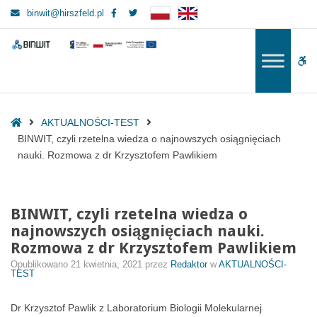
–
Facebook
Twitter
binwit@hirszfeld.pl
BINWIT,
czyli
BINWIT
BINWIT
rzetelna
W
wiedza
o
bu
najnowszych
osiągnięciach
Home
AKTUALNOŚCI-TEST
nauki.
BINWIT, czyli rzetelna wiedza o najnowszych osiągnięciach
Rozmowa
nauki. Rozmowa z dr Krzysztofem Pawlikiem
z
dr
Krzysztofem
BINWIT, czyli rzetelna wiedza o
Pawlikiem
najnowszych osiągnięciach nauki.
Rozmowa z dr Krzysztofem Pawlikiem
Opublikowano
21 kwietnia, 2021
przez
Redaktor
w
AKTUALNOŚCI-
TEST
Dr Krzysztof Pawlik z Laboratorium Biologii Molekularnej