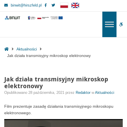
–
Facebook
Twitter
binwit@hirszfeld.pl
Jak
działa
BINWIT
BINWIT
transmisyjny
W
mikroskop
elektronowy
bu
Home
Aktualności
Jak działa transmisyjny mikroskop elektronowy
Jak działa transmisyjny mikroskop
elektronowy
Opublikowano
28 października, 2021
przez
Redaktor
w
Aktualności
Film prezentuje zasadę działania transmisyjnego mikroskopu
elektronowego.