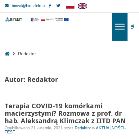
–
Facebook
Twitter
binwit@hirszfeld.pl
Redaktor
BINWIT
BINWIT
W
bu
Home
Redaktor
Autor:
Redaktor
Terapia COVID-19 komórkami
macierzystymi? Rozmowa z prof. dr
hab. Aleksandrą Klimczak z IITD PAN
Opublikowano
21 kwietnia, 2021
przez
Redaktor
w
AKTUALNOŚCI-
TEST