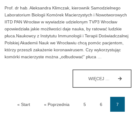
Prof. dr hab. Aleksandra Klimczak, kierownik Samodzielnego
Laboratorium Biologii Komórek Macierzystych i Nowotworowych
IITD PAN Wrocław w wywiadzie udzielonym TVP3 Wrocław
opowiedziała jakie możliwości daje nauka, by ratować ludzkie
płuca.Naukowcy z Instytutu Immunologii i Terapii Doświadczalnej
Polskiej Akademii Nauk we Wrocławiu chcą pomóc pacjentom,
którzy przeszli zakażenie koronawirusem. Czy wykorzystując
komórki macierzyste można „odbudować” płuca …
TERAPIA
WIĘCEJ …
COVID-
19
KOMÓRKAMI
MACIERZYST
« Start
« Poprzednia
5
6
7
ROZMOWA
Z
(curren
PROF.
DR
HAB.