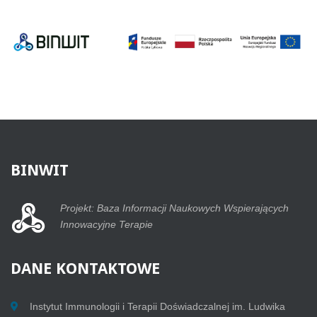
ALEKSANDR
KLIMCZAK
Z
IITD
PAN
BINWIT
Projekt: Baza Informacji Naukowych Wspierających
Innowacyjne Terapie
DANE
KONTAKTOWE
Instytut Immunologii i Terapii Doświadczalnej im. Ludwika