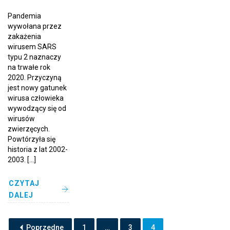
Pandemia
wywołana przez
zakażenia
wirusem SARS
typu 2 naznaczy
na trwałe rok
2020. Przyczyną
jest nowy gatunek
wirusa człowieka
wywodzący się od
wirusów
zwierzęcych.
Powtórzyła się
historia z lat 2002-
2003. […]
CZYTAJ
DALEJ
Poprzedne
1
…
3
4